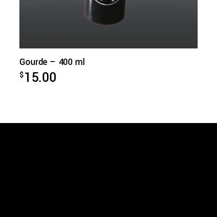
Gourde – 400 ml
15.00
$
Vues d’Afrique
3875, rue St-Urbain, bureau 415
Montréal (Québec) H2W 1V1
Téléphone: 514 284-3322