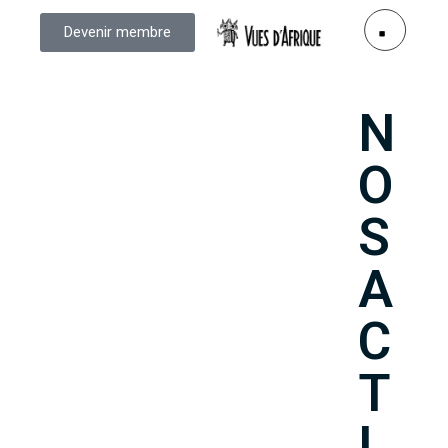
Devenir membre
N
O
S
A
C
T
I