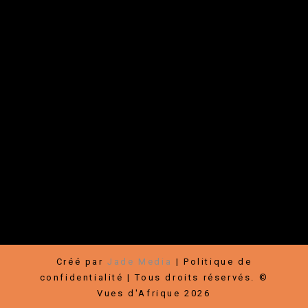
Liens rapides
Festival
|
Boutique
|
Rallye-Expos / Arts visuels
|
À propos
|
Nouvelles
|
Contact
|
Médias
Communauté
Faire un don
|
Devenir membre
|
Partenaires
|
Carrières
|
Infolettre
|
Bénévoles
|
Hébergement
|
Transports
|
Conditions
d’utilisation
Créé par
Jade Media
|
Politique de
confidentialité
| Tous droits réservés. ©
Vues d'Afrique 2026