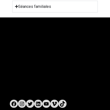
Séances familiales
Vues d’Afrique
3875, rue St-Urbain, bureau 415
Montréal (Québec) H2W 1V1
Téléphone: 514 284-3322
Courriel:
info@vuesdafrique.org
www.vuesdafrique.org
Suivez-nous