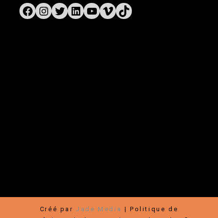
Liens rapides
Festival
|
Boutique
|
Rallye-Expos / Arts visuels
|
À propos
|
Nouvelles
|
Contact
|
Médias
Communauté
Faire un don
|
Devenir membre
|
Partenaires
|
Carrières
|
Infolettre
|
Bénévoles
|
Hébergement
|
Transports
|
Conditions
d’utilisation
Créé par
Jade Media
|
Politique de