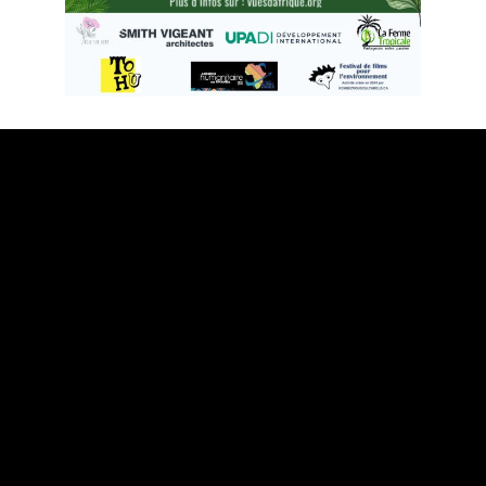
Vues d’Afrique
3875, rue St-Urbain, bureau 415
Montréal (Québec) H2W 1V1
Téléphone: 514 284-3322
Courriel:
info@vuesdafrique.org
www.vuesdafrique.org
Suivez-nous