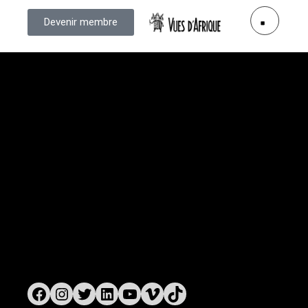
Devenir membre
Vues d’Afrique
3875, rue St-Urbain, bureau 415
Montréal (Québec) H2W 1V1
Téléphone: 514 284-3322
Courriel:
info@vuesdafrique.org
www.vuesdafrique.org
Suivez-nous