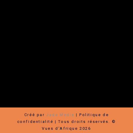
Liens rapides
Festival
|
Boutique
|
Rallye-Expos / Arts visuels
|
À propos
|
Nouvelles
|
Contact
|
Médias
Communauté
Faire un don
|
Devenir membre
|
Partenaires
|
Carrières
|
Infolettre
|
Bénévoles
|
Hébergement
|
Transports
|
Conditions
d’utilisation
Créé par
Jade Media
|
Politique de
confidentialité
| Tous droits réservés. ©
Vues d'Afrique 2026