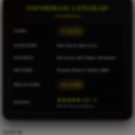
Squishmallows
INFORMASI LENGKAP
Starbooks
Stick-O
NAMA
OLXSLOT
Stokke
Sudocrem
KATEGORI
Situs Slot & Situs Gacor
Sumimo
PASARAN
Slot Gacor, Slot Online, Slot Resmi
Sunnylife
METODE
Transfer Bank, E-Wallet, QRIS
Sun-Staches
Swimava
MULAI DARI
IDR 20.000
T
★★★★★ 4.9 / 5
RATING
808.814 ulasan pengguna
Tommee Tippee
Trunki
Tutti Bambini
choose qty