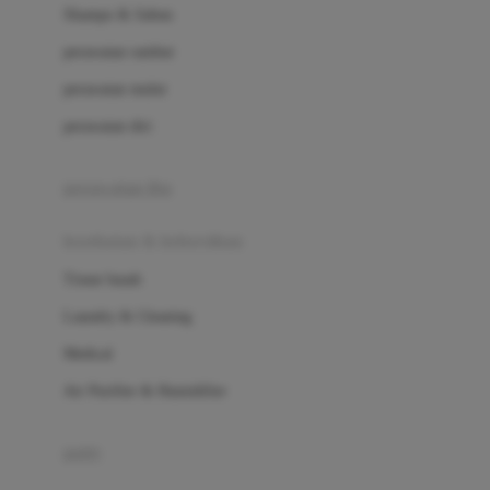
London Taxi
Shampo & Sabun
Love To Dream
perawatan rambut
perawatan mulut
M
perawatan diri
Magformers
Mama's Choice
perawatan ibu
Mamas&Papas
kesehatan & kebersihan
Mamaway
Tissue basah
Maxi Cosi
Laundry & Cleaning
Megabloks
Medical
Micro
Air Purifier & Humidifier
MiDeer
Mimi & Lula
potty
Mini Monkey