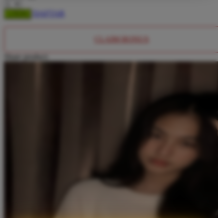
Twistshake
DAFTAR
LOGIN
TY Toys
CLAIM BONUS
U
Share product:
V
Veja
Vitaflow
Vtech
W
Waterland
Wellness
X