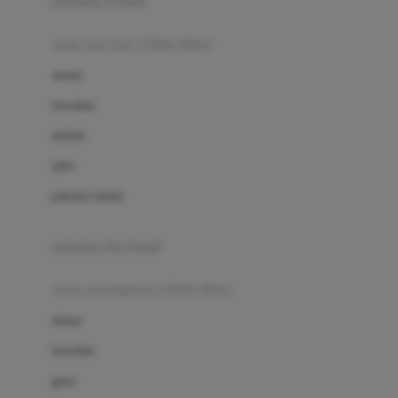
pakaian renang
Bumkins
anak laki-laki (18bln-8thn)
C
atasan
Cetaphil
bawahan
Chicco
setelan
Childlife
jaket
Clevamama
pakaian dalam
Cocolatte
Cottonseeds
pakaian ibu hamil
Cozy N Safe
anak perempuan (18bln-8thn)
Crane
atasan
Cybex
bawahan
D
gaun