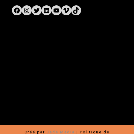
Facebook
Instagram
Twitter
LinkedIn
YouTube
Vimeo
TikTok
Liens rapides
Festival
|
Boutique
|
Rallye-Expos / Arts visuels
|
À propos
|
Nouvelles
|
Contact
|
Médias
Communauté
Faire un don
|
Devenir membre
|
Partenaires
|
Carrières
|
Infolettre
|
Bénévoles
|
Hébergement
|
Transports
|
Conditions
d’utilisation
Créé par
Jade Media
|
Politique de