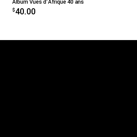
Album Vues d’Afrique 40 ans
40.00
$
Vues d’Afrique
3875, rue St-Urbain, bureau 415
Montréal (Québec) H2W 1V1
Téléphone: 514 284-3322
Courriel:
info@vuesdafrique.org
www.vuesdafrique.org
Suivez-nous