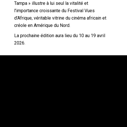
Tampa » illustre à lui seul la vitalité et
l’importance croissante du Festival Vues
d’Afrique, véritable vitrine du cinéma africain et
créole en Amérique du Nord.
La prochaine édition aura lieu du 10 au 19 avril
2026.
Vues d’Afrique
3875, rue St-Urbain, bureau 415
Montréal (Québec) H2W 1V1
Téléphone: 514 284-3322
Courriel:
info@vuesdafrique.org
www.vuesdafrique.org