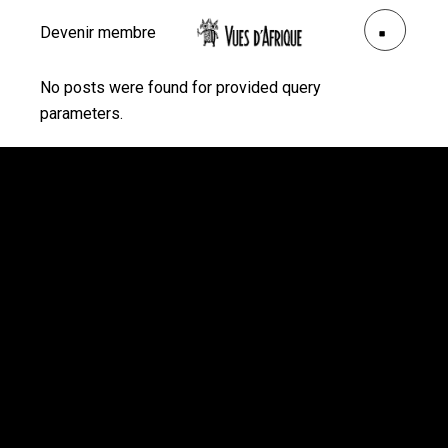
Devenir membre
No posts were found for provided query
parameters.
Vues d’Afrique
3875, rue St-Urbain, bureau 415
Montréal (Québec) H2W 1V1
Téléphone: 514 284-3322
Courriel:
info@vuesdafrique.org
www.vuesdafrique.org
Suivez-nous