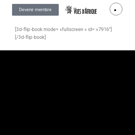
Devenir membre
[3d-flip-book mode= »fullscreen » id= »7916″]
[/3d-flip-book]
Vues d’Afrique
3875, rue St-Urbain, bureau 415
Montréal (Québec) H2W 1V1
Téléphone: 514 284-3322
Courriel:
info@vuesdafrique.org
www.vuesdafrique.org