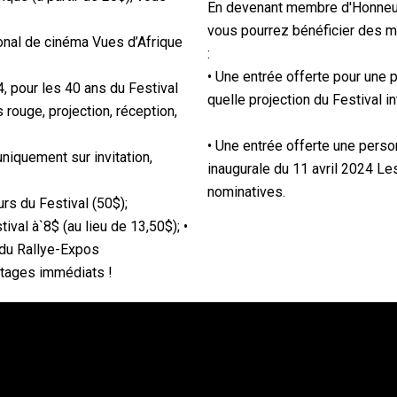
En devenant membre d'Honneur 
vous pourrez bénéficier des 
ional de cinéma Vues d’Afrique
:
• Une entrée offerte pour une
4, pour les 40 ans du Festival
quelle projection du Festival i
 rouge, projection, réception,
• Une entrée offerte une pers
uniquement sur invitation,
inaugurale du 11 avril 2024 L
nominatives.
rs du Festival (50$);
ival à`8$ (au lieu de 13,50$); •
 du Rallye-Expos
ntages immédiats !
Liens rapides
C