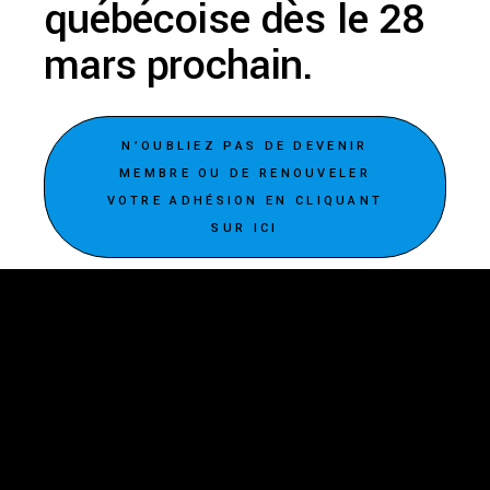
québécoise dès le 28
mars prochain.
N’OUBLIEZ PAS DE DEVENIR
MEMBRE OU DE RENOUVELER
VOTRE ADHÉSION EN CLIQUANT
SUR ICI
Vues d’Afrique
3875, rue St-Urbain, bureau 415
Montréal (Québec) H2W 1V1
Téléphone: 514 284-3322