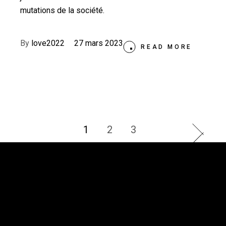
mutations de la société.
By
love2022
27 mars 2023
READ MORE
Pagination
1
2
3
des
publications
Vues d’Afrique
3875, rue St-Urbain, bureau 415
Montréal (Québec) H2W 1V1