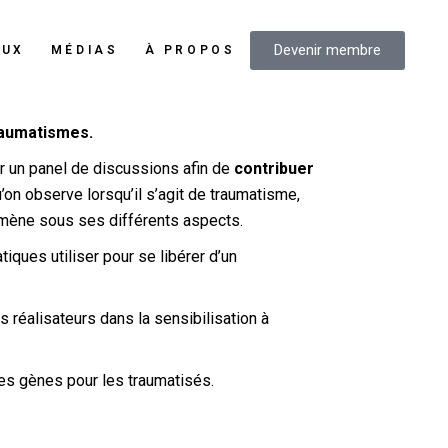
Devenir membre
AUX
MÉDIAS
À PROPOS
traumatismes.
er un panel de discussions afin de
contribuer
qu’on observe lorsqu’il s’agit de traumatisme,
omène sous ses différents aspects.
ques utiliser pour se libérer d’un
s réalisateurs dans la sensibilisation à
des gènes pour les traumatisés.