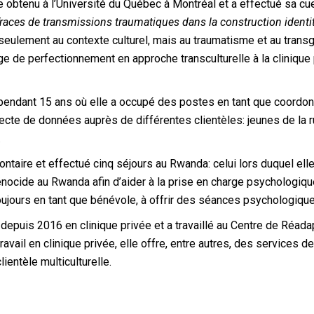
btenu à l’Université du Québec à Montréal et a effectué sa cu
races de transmissions traumatiques dans la construction identi
seulement au contexte culturel, mais au traumatisme et au transgé
age de perfectionnement en approche transculturelle à la clinique p
endant 15 ans où elle a occupé des postes en tant que coordonn
lecte de données auprès de différentes clientèles: jeunes de la
.
ontaire et effectué cinq séjours au Rwanda: celui lors duquel ell
cide au Rwanda afin d’aider à la prise en charge psychologiq
toujours en tant que bénévole, à offrir des séances psychologiq
epuis 2016 en clinique privée et a travaillé au Centre de Réad
avail en clinique privée, elle offre, entre autres, des services 
ientèle multiculturelle.