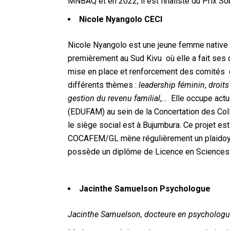
MNBAQ et en 2022, il est finaliste du Prix So
Nicole Nyangolo
CECI
Nicole Nyangolo est une jeune femme native
premièrement au Sud Kivu où elle a fait se
mise en place et renforcement des comités d
différents thèmes :
leadership féminin
,
droit
gestion du revenu familial
,… Elle occupe actu
(EDUFAM) au sein de la Concertation des Col
le siège social est à Bujumbura. Ce projet e
COCAFEM/GL mène régulièrement un plaidoyer 
possède un diplôme de Licence en Sciences d
Jacinthe Samuelson
Psychologue
Jacinthe Samuelson, docteure en psycholog