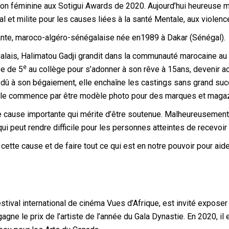
ation féminine aux Sotigui Awards de 2020. Aujourd’hui heureuse m
nal et milite pour les causes liées à la santé Mentale, aux violen
tante, maroco-algéro-sénégalaise née en1989 à Dakar (Sénégal).
ais, Halimatou Gadji grandit dans la communauté marocaine au Sé
e
se de 5
au collège pour s’adonner à son rêve à 15ans, devenir ac
t, dû à son bégaiement, elle enchaîne les castings sans grand su
 elle commence par être modèle photo pour des marques et maga
e cause importante qui mérite d’être soutenue. Malheureusement
 peut rendre difficile pour les personnes atteintes de recevoir l
 à cette cause et de faire tout ce qui est en notre pouvoir pour ai
stival international de cinéma Vues d’Afrique, est invité exposer
gne le prix de l’artiste de l’année du Gala Dynastie. En 2020, il e