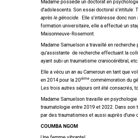
Madame possède un doctorat en psychologie o
d’adolescents. Son essai doctoral s’intitule:
T
après le génocide
. Elle s’intéresse donc non 
formation universitaire, elle a effectué un st
Maisonneuve-Rosemont.
Madame Samuelson a travaillé en recherche p
qu’assistante de recherche effectuant la col
ayant subi un traumatisme craniocérébral, etc
Elle a vécu un an au Cameroun en tant que vol
ième
en 2014 pour la 20
commémoration du géno
Les trois autres séjours ont été consacrés, 
Madame Samuelson travaille en psychologie d
traumatologie entre 2019 et 2022. Dans son tr
par des traumatismes et aussi auprès d’une cl
COUMBA NGOM
Une femme vibrante!