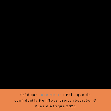
Liens rapides
Festival
|
Boutique
|
Rallye-Expos / Arts visuels
|
À propos
|
Nouvelles
|
Contact
|
Médias
Communauté
Faire un don
|
Devenir membre
|
Partenaires
|
Carrières
|
Infolettre
|
Bénévoles
|
Hébergement
|
Transports
|
Conditions
d’utilisation
Créé par
Jade Media
|
Politique de
confidentialité
| Tous droits réservés. ©
Vues d'Afrique 2026