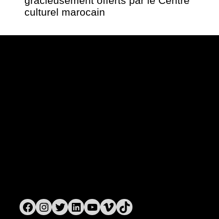
gracieusement offerts par le Centre
culturel marocain
Vues d’Afrique
3875, rue St-Urbain, bureau 415
Montréal (Québec) H2W 1V1
Téléphone: 514 284-3322
Courriel:
info@vuesdafrique.org
www.vuesdafrique.org
Suivez-nous